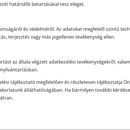
tt határidők betartásával tesz eleget.
onságáról és védelméről. Az adatokat megfelelő szintű techn
ás, terjesztés vagy más jogellenes tevékenység ellen.
artást az általa végzett adatkezelési tevékenységekről, vala
i nyilvántartásban.
elési tájékoztató megfelelően és részletesen tájékoztatja Ön
gyakorlatunk átláthatóságában. Ha bármilyen további kérdés
átran.