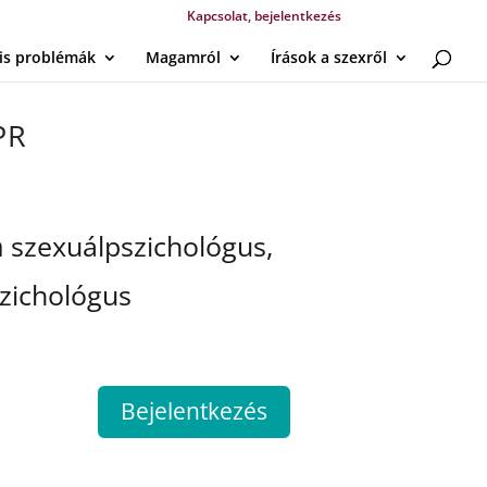
Kapcsolat, bejelentkezés
lis problémák
Magamról
Írások a szexről
PR
n
szexuálpszichológus,
zichológus
Bejelentkezés