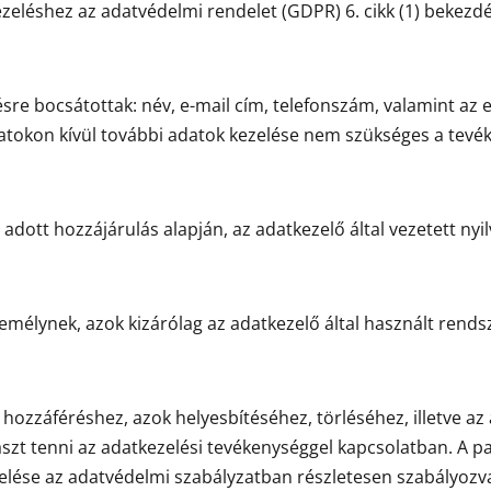
zeléshez az adatvédelmi rendelet (GDPR) 6. cikk (1) bekezdé
zésre bocsátottak: név, e-mail cím, telefonszám, valamint az
atokon kívül további adatok kezelése nem szükséges a tevé
 adott hozzájárulás alapján, az adatkezelő által vezetett nyi
mélynek, azok kizárólag az adatkezelő által használt rends
 hozzáféréshez, azok helyesbítéséhez, törléséhez, illetve a
naszt tenni az adatkezelési tevékenységgel kapcsolatban. A 
zelése az adatvédelmi szabályzatban részletesen szabályozv