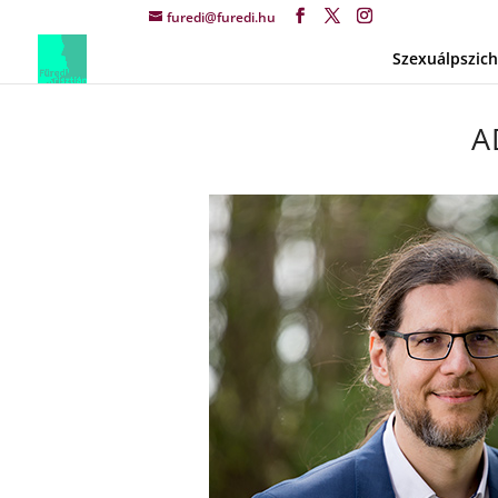
furedi@furedi.hu
Szexuálpszic
A