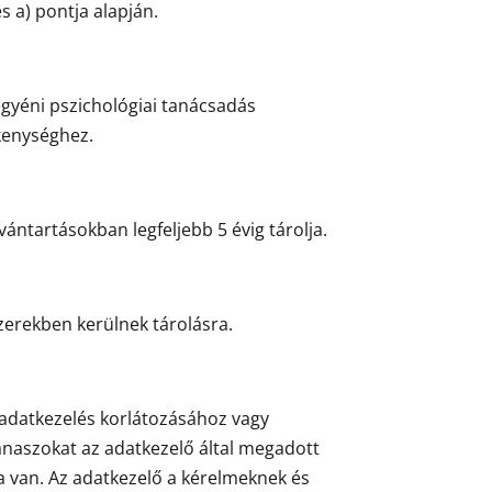
s a) pontja alapján.
 egyéni pszichológiai tanácsadás
kenységhez.
lvántartásokban legfeljebb 5 évig tárolja.
zerekben kerülnek tárolásra.
z adatkezelés korlátozásához vagy
panaszokat az adatkezelő által megadott
a van. Az adatkezelő a kérelmeknek és