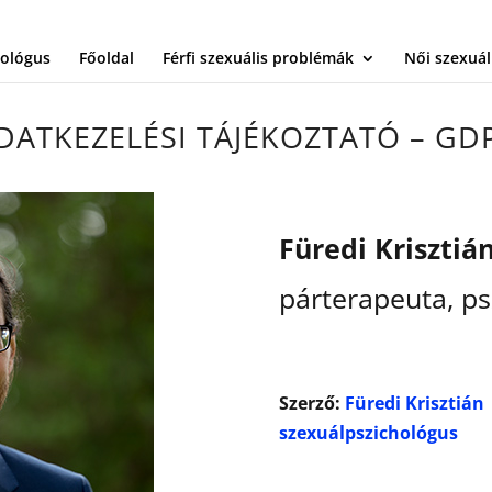
hológus
Főoldal
Férfi szexuális problémák
Női szexuá
DATKEZELÉSI TÁJÉKOZTATÓ – GD
Füredi Krisztiá
párterapeuta, ps
Szerző:
Füredi Krisztián
szexuálpszichológus